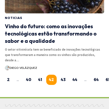
NOTICIAS
Vinho do futuro: como as inovações
tecnológicas estão transformando o
sabor e a qualidade
O setor vitivinícola tem se beneficiado de inovações tecnológicas
que transformaram a maneira como os vinhos são produzidos,
desde a…
DIEGO VELÁZQUEZ
1
2
…
40
41
42
43
44
…
64
6