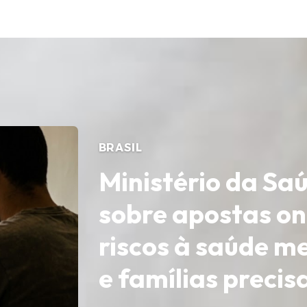
BRASIL
Ministério da S
sobre apostas onl
riscos à saúde m
e famílias preci