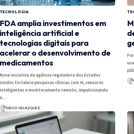
TECNOLOGIA
TE
FDA amplia investimentos em
M
inteligência artificial e
de
tecnologias digitais para
g
acelerar o desenvolvimento de
For
medicamentos
usa
pú
Nova iniciativa da agência reguladora dos Estados
Unidos fortalece pesquisas clínicas com IA, sensores
inteligentes e monitoramento remoto, impulsionando
a…
DIEGO VELÁZQUEZ