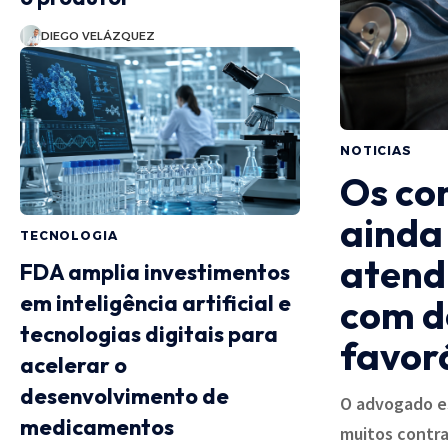
DIEGO VELÁZQUEZ
NOTICIAS
Os co
ainda
TECNOLOGIA
atend
FDA amplia investimentos
em inteligência artificial e
com de
tecnologias digitais para
favor
acelerar o
desenvolvimento de
O advogado es
medicamentos
muitos contra