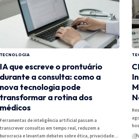
TECNOLOGIA
TE
IA que escreve o prontuário
C
durante a consulta: como a
In
nova tecnologia pode
M
transformar a rotina dos
N
médicos
Res
ago
Ferramentas de inteligência artificial passam a
hos
transcrever consultas em tempo real, reduzem a
burocracia e levantam debates sobre ética, privacidade…