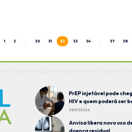
1
2
…
30
31
32
33
34
…
37
38
PrEP injetável pode che
HIV e quem poderá ser b
29/07/2026
Anvisa libera novo uso 
doença residual