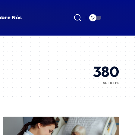
obre Nós
380
ARTICLES