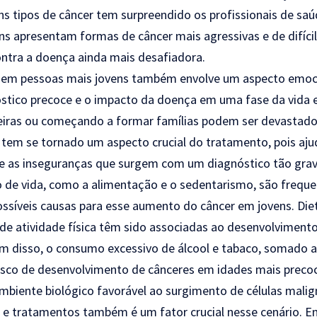
ns tipos de câncer tem surpreendido os profissionais de sa
ns apresentam formas de câncer mais agressivas e de difíci
contra a doença ainda mais desafiadora.
er em pessoas mais jovens também envolve um aspecto emoci
nóstico precoce e o impacto da doença em uma fase da vida
reiras ou começando a formar famílias podem ser devastado
, tem se tornado um aspecto crucial do tratamento, pois aju
e as inseguranças que surgem com um diagnóstico tão grav
o de vida, como a alimentação e o sedentarismo, são freq
síveis causas para esse aumento do câncer em jovens. Diet
 de atividade física têm sido associadas ao desenvolvimento
lém disso, o consumo excessivo de álcool e tabaco, somado 
risco de desenvolvimento de cânceres em idades mais preco
biente biológico favorável ao surgimento de células malig
s e tratamentos também é um fator crucial nesse cenário. 