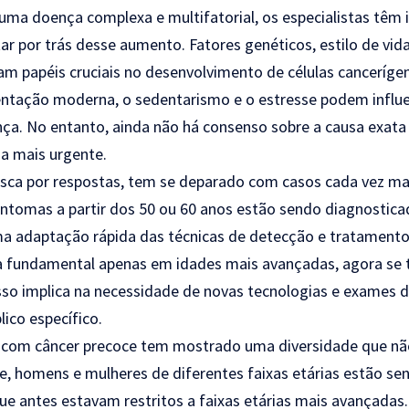
uma doença complexa e multifatorial, os especialistas têm 
r por trás desse aumento. Fatores genéticos, estilo de vi
 papéis cruciais no desenvolvimento de células canceríg
entação moderna, o sedentarismo e o estresse podem influe
ça. No entanto, ainda não há consenso sobre a causa exat
a mais urgente.
sca por respostas, tem se deparado com casos cada vez mai
intomas a partir dos 50 ou 60 anos estão sendo diagnostic
ma adaptação rápida das técnicas de detecção e tratamento
ra fundamental apenas em idades mais avançadas, agora se 
Isso implica na necessidade de novas tecnologias e exames
lico específico.
es com câncer precoce tem mostrado uma diversidade que n
, homens e mulheres de diferentes faixas etárias estão se
ue antes estavam restritos a faixas etárias mais avançadas.