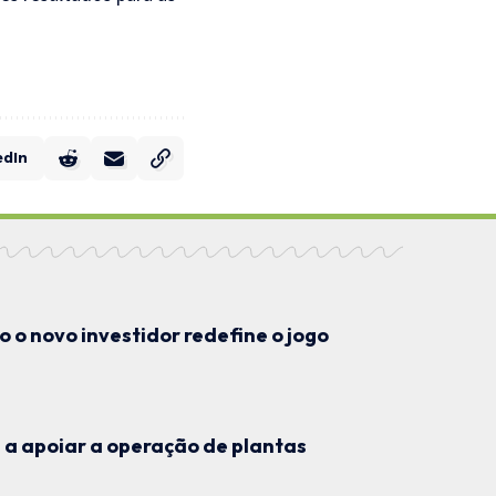
edIn
 o novo investidor redefine o jogo
a apoiar a operação de plantas