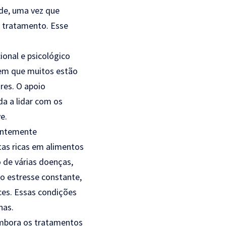
úde, uma vez que
l tratamento. Esse
onal e psicológico
 em que muitos estão
res. O apoio
da a lidar com os
e.
uentemente
as ricas em alimentos
 de várias doenças,
ao estresse constante,
ces. Essas condições
nas.
Embora os tratamentos