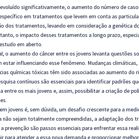
 evoluído significativamente, o aumento do número de cas
específico em tratamentos que levem em conta as particula
ção dos tratamentos, levando em consideração a genética do
tanto, o impacto desses tratamentos a longo prazo, especi
estudo em aberto.
, o aumento do câncer entre os jovens levanta questões so
 estar influenciando esse fenômeno. Mudanças climáticas, 
cias químicas tóxicas têm sido associadas ao aumento do ri
quisa contínuos são essenciais para identificar padrões qu
ntre os mais jovens e, assim, possibilitar a criação de polí
es.
em jovens é, sem dúvida, um desafio crescente para a med
da não sejam totalmente compreendidas, a adaptação dos t
 a prevenção são passos essenciais para enfrentar essa real
uir para atender a essa nova demanda e proporcionar melhor