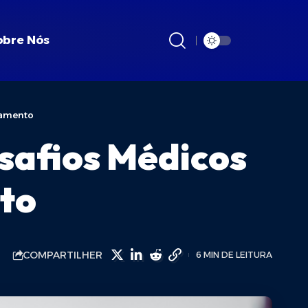
obre Nós
tamento
safios Médicos
nto
COMPARTILHER
6 MIN DE LEITURA