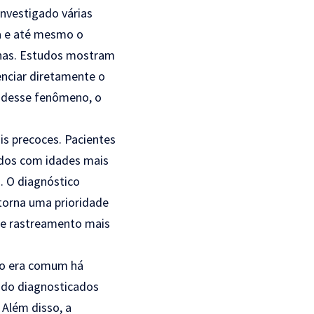
investigado várias
da e até mesmo o
enas. Estudos mostram
nciar diretamente o
a desse fenômeno, o
s precoces. Pacientes
ados com idades mais
. O diagnóstico
torna uma prioridade
 de rastreamento mais
ão era comum há
ndo diagnosticados
 Além disso, a