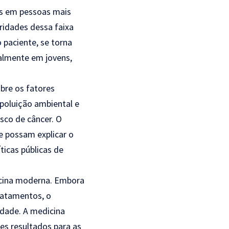
os em pessoas mais
ridades dessa faixa
 paciente, se torna
almente em jovens,
bre os fatores
poluição ambiental e
sco de câncer. O
e possam explicar o
ticas públicas de
icina moderna. Embora
ratamentos, o
idade. A medicina
es resultados para as