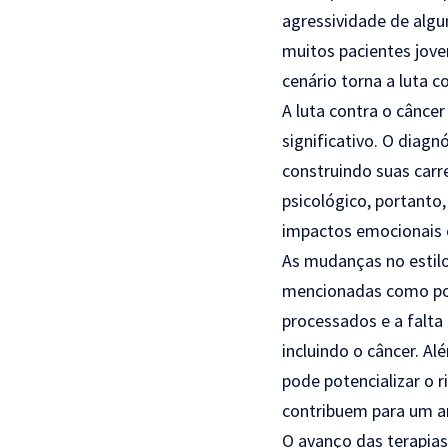
agressividade de algu
muitos pacientes jove
cenário torna a luta 
A luta contra o cânc
significativo. O diag
construindo suas car
psicológico, portanto
impactos emocionais 
As mudanças no estil
mencionadas como pos
processados e a falta
incluindo o câncer. A
pode potencializar o 
contribuem para um am
O avanço das terapia