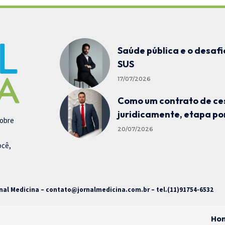
Saúde pública e o desaf
SUS
17/07/2026
Como um contrato de ces
juridicamente, etapa po
sobre
20/07/2026
ocê,
nal Medicina –
contato@jornalmedicina.com.br
– tel.(11)91754-6532
Ho