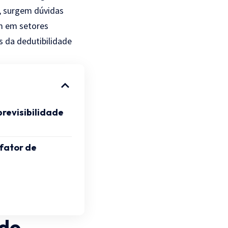
S, surgem dúvidas
am em setores
s da dedutibilidade
previsibilidade
fator de
ndo