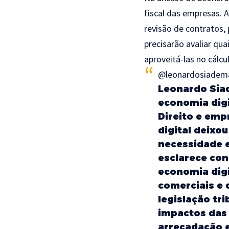
fiscal das empresas. 
revisão de contratos, 
precisarão avaliar qu
aproveitá-las no cálcu
@leonardosiadem
Leonardo Siad
economia digi
Direito e em
digital deixo
necessidade 
esclarece con
economia digi
comerciais e 
legislação tr
impactos das 
arrecadação e