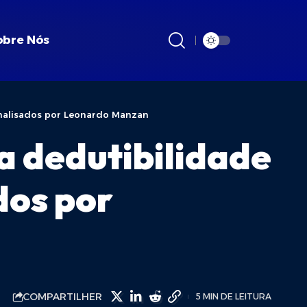
obre Nós
 analisados por Leonardo Manzan
a dedutibilidade
dos por
COMPARTILHER
5 MIN DE LEITURA