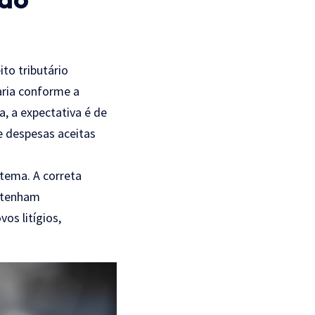
to tributário
varia conforme a
, a expectativa é de
e despesas aceitas
tema. A correta
antenham
os litígios,