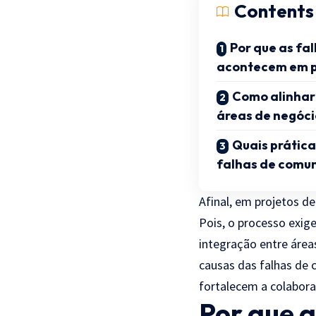
Contents
Por que as fa
acontecem em pr
Como alinhar 
áreas de negóci
Quais prática
falhas de comu
Afinal, em projetos d
Pois, o processo exig
integração entre área
causas das falhas de 
fortalecem a colabora
Por que 