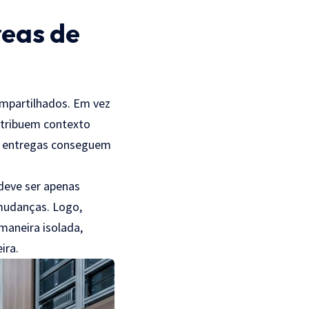
reas de
ompartilhados. Em vez
istribuem contexto
as entregas conseguem
 deve ser apenas
 mudanças. Logo,
maneira isolada,
ira.