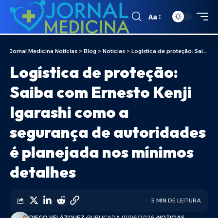
Aa
Jornal Medicina Notícias
>
Blog
>
Noticias
>
Logística de proteção: Saiba com Ernesto Kenji Igarashi como a segurança de autoridades é planejada nos mínimos detalhes
Logística de proteção:
Saiba com Ernesto Kenji
Igarashi como a
segurança de autoridades
é planejada nos mínimos
detalhes
5 MIN DE LEITURA
DIEGO VELÁZQUEZ
PUBLICADA 01/06/2026
NOTICIAS