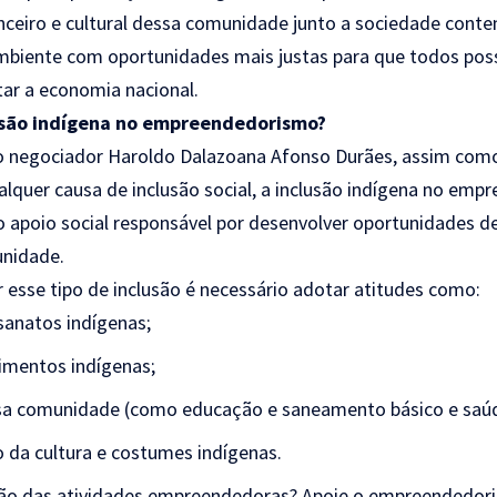
nceiro e cultural dessa comunidade junto a sociedade cont
biente com oportunidades mais justas para que todos pos
ar a economia nacional.
lusão indígena no empreendedorismo?
 o negociador Haroldo Dalazoana Afonso Durães, assim com
lquer causa de inclusão social, a inclusão indígena no em
 do apoio social responsável por desenvolver oportunidades 
unidade.
r esse tipo de inclusão é necessário adotar atitudes como:
sanatos indígenas;
imentos indígenas;
ssa comunidade (como educação e saneamento básico e saú
o da cultura e costumes indígenas.
usão das atividades empreendedoras? Apoie o empreendedor