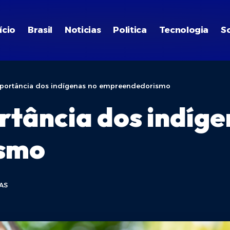
ício
Brasil
Noticias
Politica
Tecnologia
S
importância dos indígenas no empreendedorismo
ortância dos indíge
ismo
AS