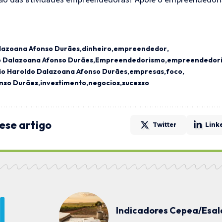
lazoana Afonso Durães
dinheiro
empreendedor
 Dalazoana Afonso Durães
Empreendedorismo
empreendedoris
o Haroldo Dalazoana Afonso Durães
empresas
foco
nso Durães
investimento
negocios
sucesso
ese artigo
Twitter
Link
Indicadores Cepea/Esalq