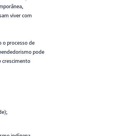
emporânea,
sam viver com
o o processo de
preendedorismo pode
de crescimento
de);
ismo indígena.