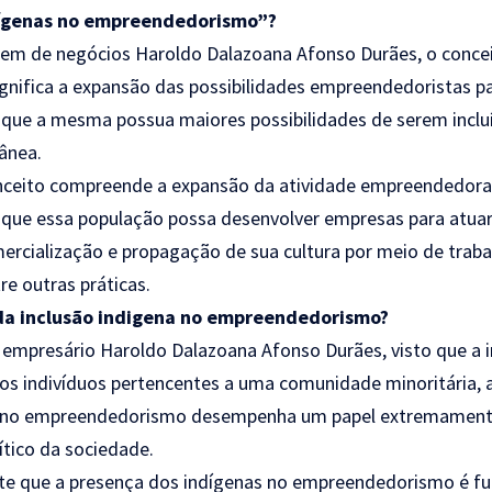
ndígenas no empreendedorismo”?
m de negócios Haroldo Dalazoana Afonso Durães, o concei
nifica a expansão das possibilidades empreendedoristas p
 que a mesma possua maiores possibilidades de serem inclu
ânea.
onceito compreende a expansão da atividade empreendedor
o que essa população possa desenvolver empresas para atua
mercialização e propagação de sua cultura por meio de traba
tre outras práticas.
da inclusão indigena no empreendedorismo?
empresário Haroldo Dalazoana Afonso Durães, visto que a in
a os indivíduos pertencentes a uma comunidade minoritária, 
 no empreendedorismo desempenha um papel extremamente
ítico da sociedade.
te que a presença dos indígenas no empreendedorismo é f